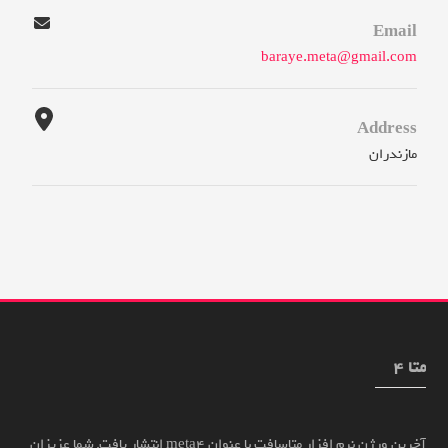
Email
baraye.meta@gmail.com
Address
مازندران
متا 4
آخرین ورژن نرم افزار متاسافت با عنوان meta4 انتشار یافت, شما عزیزان