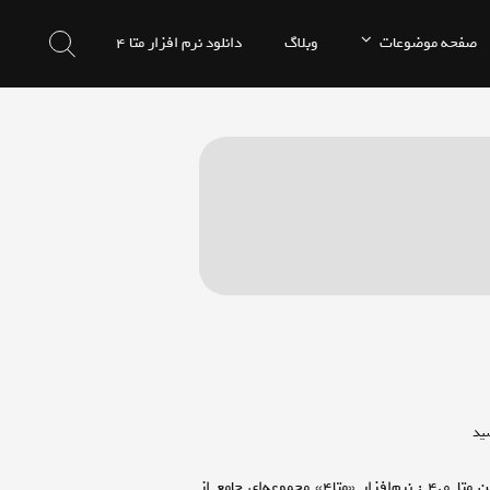
صفحه موضوعات
وبلاگ
دانلود نرم افزار متا 4
در
ید
درباره
ابر اپلیکیشن متا4.0 را از اینجا دانلود کنید : … درباره ابر اپلیکیشن متا 4.0 : نرم‌افزار «متا۴» مجموعه‌ای جامع از
ابر