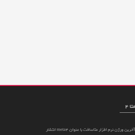
تا 4
آخرین ورژن نرم افزار متاسافت با عنوان meta4 انتشار