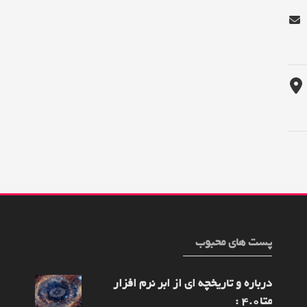
پست های محبوب
م
درباره و تاریخچه ای از ابر نرم افزار
متا4.0 :