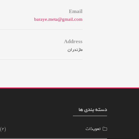
Email
baraye.meta@gmail.com
Address
مازندران
دسته بندی ها
تعویذات
(2)